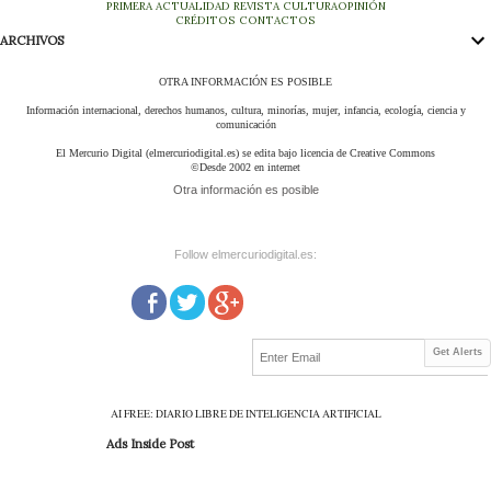
PRIMERA
ACTUALIDAD
REVISTA
CULTURA
OPINIÓN
CRÉDITOS
CONTACTOS
ARCHIVOS
OTRA INFORMACIÓN ES POSIBLE
Información internacional, derechos humanos, cultura, minorías, mujer, infancia, ecología, ciencia y
comunicación
El Mercurio Digital (elmercuriodigital.es) se edita bajo licencia de Creative Commons
©Desde 2002 en internet
Otra información es posible
Follow elmercuriodigital.es:
Get Alerts
AI FREE: DIARIO LIBRE DE INTELIGENCIA ARTIFICIAL
Ads Inside Post