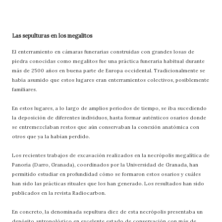
Las sepulturas en los megalitos
El enterramiento en cámaras funerarias construidas con grandes losas de
piedra conocidas como megalitos fue una práctica funeraria habitual durante
más de 2500 años en buena parte de Europa occidental. Tradicionalmente se
había asumido que estos lugares eran enterramientos colectivos, posiblemente
familiares.
En estos lugares, a lo largo de amplios periodos de tiempo, se iba sucediendo
la deposición de diferentes individuos, hasta formar auténticos osarios donde
se entremezclaban restos que aún conservaban la conexión anatómica con
otros que ya la habían perdido.
Los recientes trabajos de excavación realizados en la necrópolis megalítica de
Panoría (Darro, Granada), coordinados por la Universidad de Granada, han
permitido estudiar en profundidad cómo se formaron estos osarios y cuáles
han sido las prácticas rituales que los han generado. Los resultados han sido
publicados en la revista Radiocarbon.
En concreto, la denominada sepultura diez de esta necrópolis presentaba un
depósito antropológico en excelente estado de conservación con más de