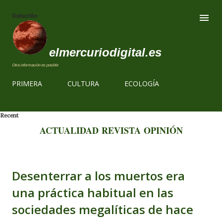
Ir al contenido
Subscribe
elmercuriodigital.es
Otra información es posible
PRIMERA
CULTURA
ECOLOGÍA
Recent
ACTUALIDAD
REVISTA
OPINIÓN
Desenterrar a los muertos era
una práctica habitual en las
sociedades megalíticas de hace