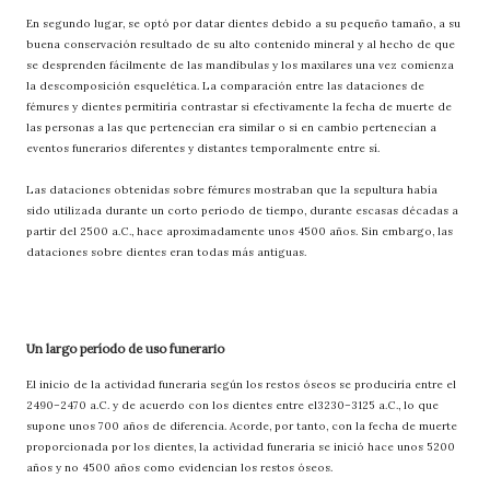
En segundo lugar, se optó por datar dientes debido a su pequeño tamaño, a su
buena conservación resultado de su alto contenido mineral y al hecho de que
se desprenden fácilmente de las mandíbulas y los maxilares una vez comienza
la descomposición esquelética. La comparación entre las dataciones de
fémures y dientes permitiría contrastar si efectivamente la fecha de muerte de
las personas a las que pertenecían era similar o si en cambio pertenecían a
eventos funerarios diferentes y distantes temporalmente entre sí.
Las dataciones obtenidas sobre fémures mostraban que la sepultura había
sido utilizada durante un corto periodo de tiempo, durante escasas décadas a
partir del 2500 a.C., hace aproximadamente unos 4500 años. Sin embargo, las
dataciones sobre dientes eran todas más antiguas.
Un largo período de uso funerario
El inicio de la actividad funeraria según los restos óseos se produciría entre el
2490–2470 a.C. y de acuerdo con los dientes entre el3230–3125 a.C., lo que
supone unos 700 años de diferencia. Acorde, por tanto, con la fecha de muerte
proporcionada por los dientes, la actividad funeraria se inició hace unos 5200
años y no 4500 años como evidencian los restos óseos.