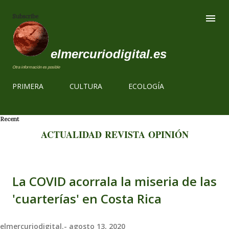
Ir al contenido
Subscribe
elmercuriodigital.es
Otra información es posible
PRIMERA
CULTURA
ECOLOGÍA
Recent
ACTUALIDAD
REVISTA
OPINIÓN
La COVID acorrala la miseria de las
'cuarterías' en Costa Rica
elmercuriodigital.-
agosto 13, 2020