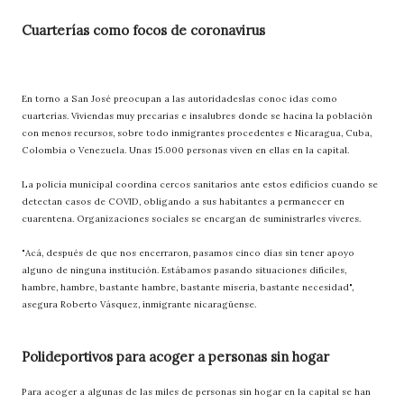
Cuarterías como focos de coronavirus
En torno a San José preocupan a las autoridadeslas conoc idas como
cuarterías. Viviendas muy precarias e insalubres donde se hacina la población
con menos recursos, sobre todo inmigrantes procedentes e Nicaragua, Cuba,
Colombia o Venezuela. Unas 15.000 personas viven en ellas en la capital.
La policía municipal coordina cercos sanitarios ante estos edificios cuando se
detectan casos de COVID, obligando a sus habitantes a permanecer en
cuarentena. Organizaciones sociales se encargan de suministrarles víveres.
"Acá, después de que nos encerraron, pasamos cinco días sin tener apoyo
alguno de ninguna institución. Estábamos pasando situaciones difíciles,
hambre, hambre, bastante hambre, bastante miseria, bastante necesidad",
asegura Roberto Vásquez, inmigrante nicaragüense.
Polideportivos para acoger a personas sin hogar
Para acoger a algunas de las miles de personas sin hogar en la capital se han