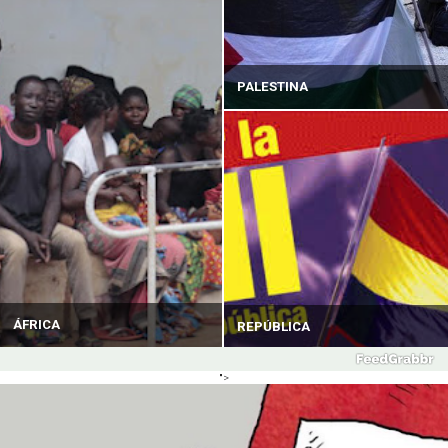
PALESTINA
ÁFRICA
REPÚBLICA
">