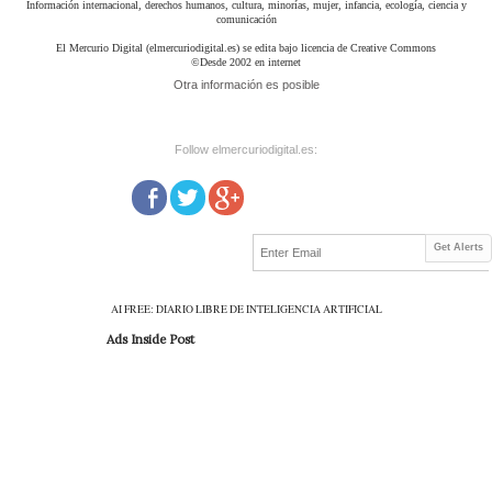
Información internacional, derechos humanos, cultura, minorías, mujer, infancia, ecología, ciencia y
comunicación
El Mercurio Digital (elmercuriodigital.es) se edita bajo licencia de Creative Commons
©Desde 2002 en internet
Otra información es posible
Follow elmercuriodigital.es:
Get Alerts
AI FREE: DIARIO LIBRE DE INTELIGENCIA ARTIFICIAL
Ads Inside Post