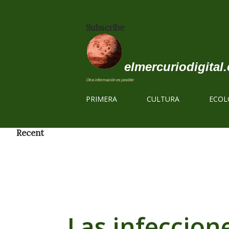
Subscribe
elmercuriodigital.
Otra información es posible
PRIMERA
CULTURA
ECOL
Recent
Las infeccion