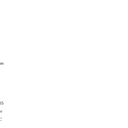
s
as
35
de
ºC