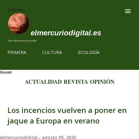
Ir al contenido
Subscribe
elmercuriodigital.es
Otra información es posible
PRIMERA
CULTURA
ECOLOGÍA
Recent
ACTUALIDAD
REVISTA
OPINIÓN
Los incencios vuelven a poner en
jaque a Europa en verano
elmercuriodigital.-
agosto 05, 2020