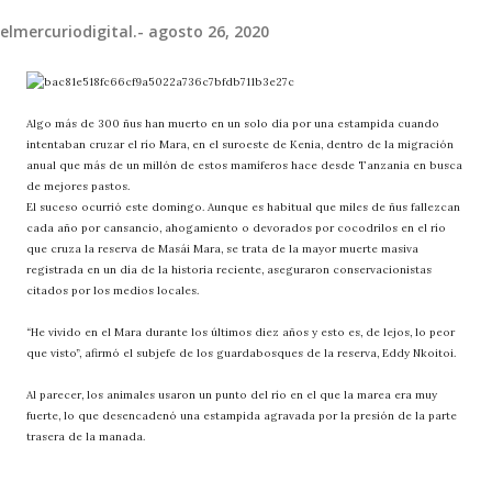
elmercuriodigital.-
agosto 26, 2020
Algo más de 300 ñus han muerto en un solo día por una estampida cuando
intentaban cruzar el río Mara, en el suroeste de Kenia, dentro de la migración
anual que más de un millón de estos mamíferos hace desde Tanzania en busca
de mejores pastos.
El suceso ocurrió este domingo. Aunque es habitual que miles de ñus fallezcan
cada año por cansancio, ahogamiento o devorados por cocodrilos en el río
que cruza la reserva de Masái Mara, se trata de la mayor muerte masiva
registrada en un día de la historia reciente, aseguraron conservacionistas
citados por los medios locales.
“He vivido en el Mara durante los últimos diez años y esto es, de lejos, lo peor
que visto”, afirmó el subjefe de los guardabosques de la reserva, Eddy Nkoitoi.
Al parecer, los animales usaron un punto del río en el que la marea era muy
fuerte, lo que desencadenó una estampida agravada por la presión de la parte
trasera de la manada.