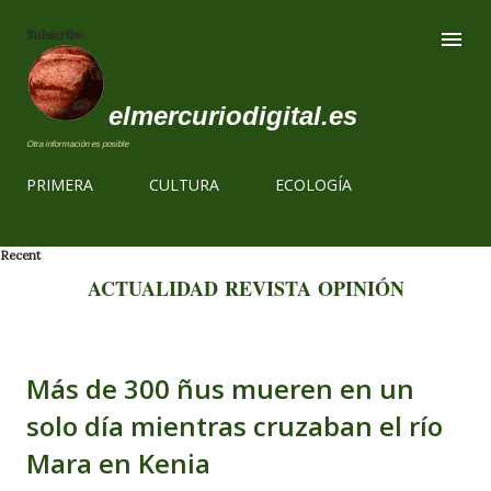
Ir al contenido
Subscribe
elmercuriodigital.es
Otra información es posible
PRIMERA
CULTURA
ECOLOGÍA
Recent
ACTUALIDAD
REVISTA
OPINIÓN
Más de 300 ñus mueren en un
solo día mientras cruzaban el río
Mara en Kenia