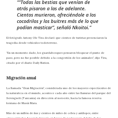
“Todas las bestias que venían de
atrás pisaron a las de adelante.
Cientos murieron, ofreciéndole a los
cocodrilos y los buitres más de lo que
podían masticar”, señaló Nkoitoi.
El fotógrafo Antony Ole Tira declaró que cientos de turistas presenciaron la
tragedia desde vehículos todoterreno.
“En un momento dado, los guardabosques pensaron bloquear el punto de
paso, pero no fue posible debido a la congestión de los animales“, dijo Tira,
citado por el diario Daily Nation.
Migración anual
La llamada “Gran Migración”, considerada uno de los mayores espectáculos de
la naturaleza en el mundo, acontece cada año entre las llanuras del parque del
Serengueti (Tanzania) en dirección al noroeste, hacia la famosa reserva
keniana de Masái Mara.
Más de un millón de ñus y cientos de miles de cebra y antílopes, entre