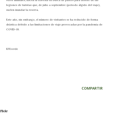
otros animales, hacen la travesía en busca de pastos para deleite de las
legiones de turistas que, de julio a septiembre (periodo álgido del viaje),
suelen inundar la reserva.
Este año, sin embargo, el número de visitantes se ha reducido de forma
drástica debido a las limitaciones de viaje provocadas por la pandemia de
COVID-19.
EFEverde
COMPARTIR
Flickr