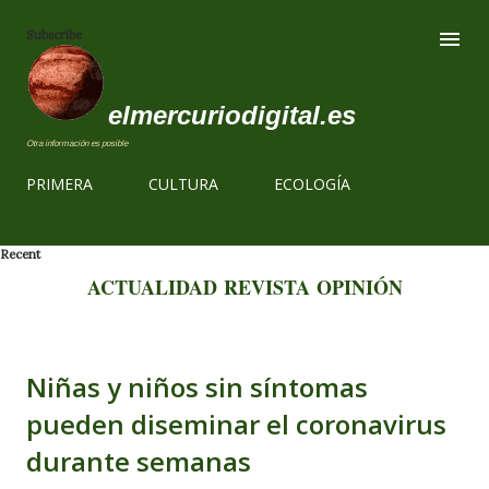
Ir al contenido
Subscribe
elmercuriodigital.es
Otra información es posible
PRIMERA
CULTURA
ECOLOGÍA
Recent
ACTUALIDAD
REVISTA
OPINIÓN
Niñas y niños sin síntomas
pueden diseminar el coronavirus
durante semanas