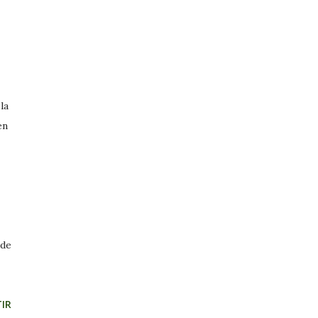
la
en
 de
IR