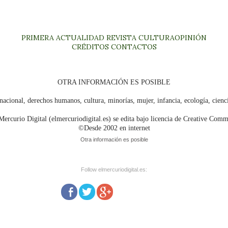
PRIMERA
ACTUALIDAD
REVISTA
CULTURA
OPINIÓN
CRÉDITOS
CONTACTOS
OTRA INFORMACIÓN ES POSIBLE
nacional, derechos humanos, cultura, minorías, mujer, infancia, ecología, cien
Mercurio Digital (elmercuriodigital.es) se edita bajo licencia de Creative Com
©Desde 2002 en internet
Otra información es posible
Follow elmercuriodigital.es: