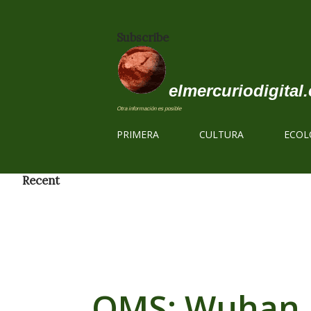
Subscribe
elmercuriodigital.
Otra información es posible
PRIMERA
CULTURA
ECOL
Recent
OMS: Wuhan n