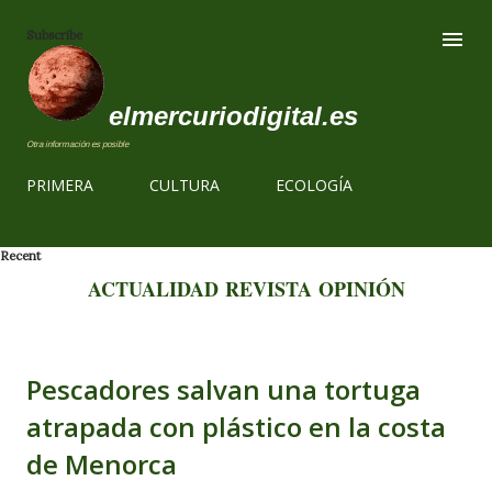
Ir al contenido
Subscribe
elmercuriodigital.es
Otra información es posible
PRIMERA
CULTURA
ECOLOGÍA
Recent
ACTUALIDAD
REVISTA
OPINIÓN
Pescadores salvan una tortuga
atrapada con plástico en la costa
de Menorca