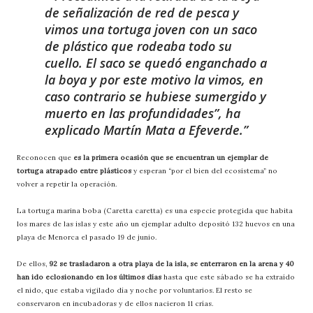
de señalización de red de pesca y
vimos una tortuga joven con un saco
de plástico que rodeaba todo su
cuello. El saco se quedó enganchado a
la boya y por este motivo la vimos, en
caso contrario se hubiese sumergido y
muerto en las profundidades”, ha
explicado Martín Mata a Efeverde.
Reconocen que
es la primera ocasión que se encuentran un ejemplar de
tortuga atrapado entre plásticos
y esperan “por el bien del ecosistema” no
volver a repetir la operación.
La tortuga marina boba (Caretta caretta) es una especie protegida que habita
los mares de las islas y este año un ejemplar adulto depositó 132 huevos en una
playa de Menorca el pasado 19 de junio.
De ellos,
92 se trasladaron a otra playa de la isla, se enterraron en la arena y 40
han ido eclosionando en los últimos días
hasta que este sábado se ha extraído
el nido, que estaba vigilado día y noche por voluntarios. El resto se
conservaron en incubadoras y de ellos nacieron 11 crías.