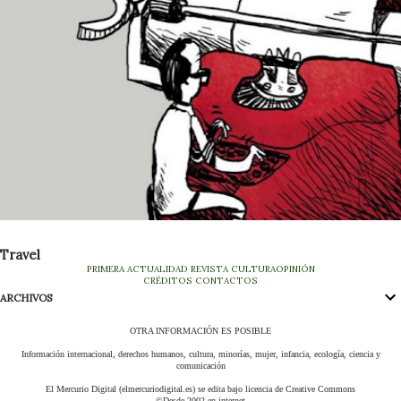
Travel
PRIMERA
ACTUALIDAD
REVISTA
CULTURA
OPINIÓN
CRÉDITOS
CONTACTOS
ARCHIVOS
OTRA INFORMACIÓN ES POSIBLE
Información internacional, derechos humanos, cultura, minorías, mujer, infancia, ecología, ciencia y
comunicación
El Mercurio Digital (elmercuriodigital.es) se edita bajo licencia de Creative Commons
©Desde 2002 en internet