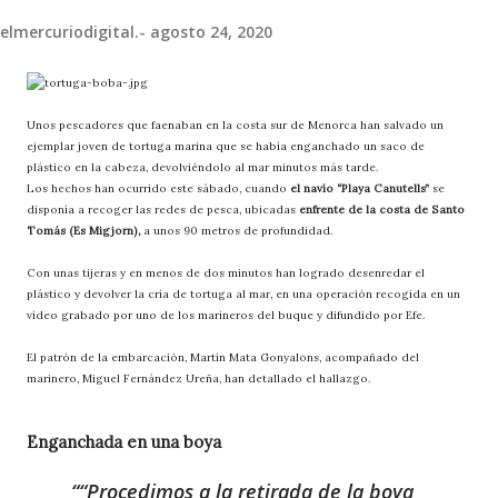
elmercuriodigital.-
agosto 24, 2020
Unos pescadores que faenaban en la costa sur de Menorca han salvado un
ejemplar joven de tortuga marina que se había enganchado un saco de
plástico en la cabeza, devolviéndolo al mar minutos más tarde.
Los hechos han ocurrido este sábado, cuando
el navío “Playa Canutells”
se
disponía a recoger las redes de pesca, ubicadas
enfrente de la costa de Santo
Tomás (Es Migjorn),
a unos 90 metros de profundidad.
Con unas tijeras y en menos de dos minutos han logrado desenredar el
plástico y devolver la cría de tortuga al mar, en una operación recogida en un
vídeo grabado por uno de los marineros del buque y difundido por Efe.
El patrón de la embarcación, Martín Mata Gonyalons, acompañado del
marinero, Miguel Fernández Ureña, han detallado el hallazgo.
Enganchada en una boya
“Procedimos a la retirada de la boya