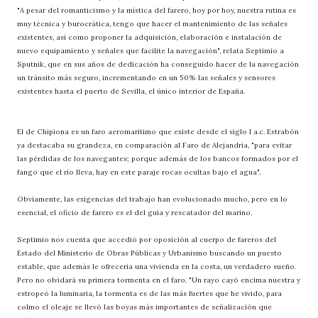
"A pesar del romanticismo y la mística del farero, hoy por hoy, nuestra rutina es
muy técnica y burocrática, tengo que hacer el mantenimiento de las señales
existentes, así como proponer la adquisición, elaboración e instalación de
nuevo equipamiento y señales que facilite la navegación", relata Septimio a
Sputnik, que en sus años de dedicación ha conseguido hacer de la navegación
un tránsito más seguro, incrementando en un 50% las señales y sensores
existentes hasta el puerto de Sevilla, el único interior de España.
El de Chipiona es un faro aeromarítimo que existe desde el siglo I a.c. Estrabón
ya destacaba su grandeza, en comparación al Faro de Alejandría, "para evitar
las pérdidas de los navegantes; porque además de los bancos formados por el
fango que el río lleva, hay en este paraje rocas ocultas bajo el agua".
Obviamente, las exigencias del trabajo han evolucionado mucho, pero en lo
esencial, el oficio de farero es el del guía y rescatador del marino.
Septimio nos cuenta que accedió por oposición al cuerpo de fareros del
Estado del Ministerio de Obras Públicas y Urbanismo buscando un puesto
estable, que además le ofrecería una vivienda en la costa, un verdadero sueño.
Pero no olvidará su primera tormenta en el faro. "Un rayo cayó encima nuestra y
estropeó la luminaria, la tormenta es de las más fuertes que he vivido, para
colmo el oleaje se llevó las boyas más importantes de señalización que