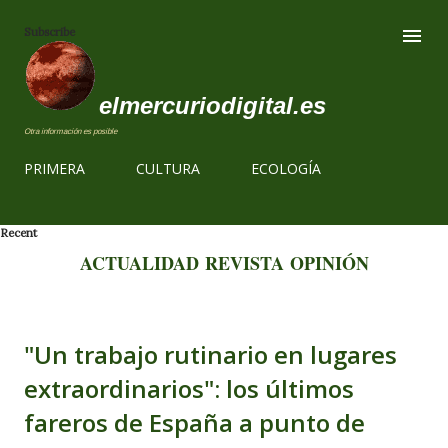
Ir al contenido
Subscribe
elmercuriodigital.es
Otra información es posible
PRIMERA
CULTURA
ECOLOGÍA
Recent
ACTUALIDAD
REVISTA
OPINIÓN
"Un trabajo rutinario en lugares
extraordinarios": los últimos
fareros de España a punto de