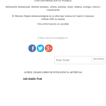
OTRA INFORMACIÓN ES POSIBLE
Información internacional, derechos humanos, cultura, minorías, mujer, infancia, ecología, ciencia y
comunicación
El Mercurio Digital (elmercuriodigital.es) se edita bajo licencia de Creative Commons
©Desde 2002 en internet
Otra información es posible
Follow elmercuriodigital.es:
Get Alerts
AI FREE: DIARIO LIBRE DE INTELIGENCIA ARTIFICIAL
Ads Inside Post