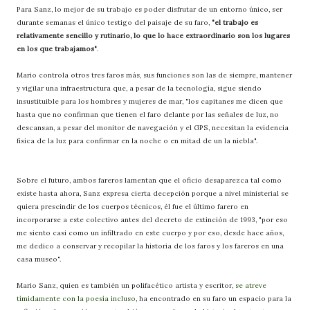
Para Sanz, lo mejor de su trabajo es poder disfrutar de un entorno único, ser
durante semanas el único testigo del paisaje de su faro,
"el trabajo es
relativamente sencillo y rutinario, lo que lo hace extraordinario son los lugares
en los que trabajamos"
.
Mario controla otros tres faros más, sus funciones son las de siempre, mantener
y vigilar una infraestructura que, a pesar de la tecnología, sigue siendo
insustituible para los hombres y mujeres de mar, "los capitanes me dicen que
hasta que no confirman que tienen el faro delante por las señales de luz, no
descansan, a pesar del monitor de navegación y el GPS, necesitan la evidencia
física de la luz para confirmar en la noche o en mitad de un la niebla".
Sobre el futuro, ambos fareros lamentan que el oficio desaparezca tal como
existe hasta ahora, Sanz expresa cierta decepción porque a nivel ministerial se
quiera prescindir de los cuerpos técnicos, él fue el último farero en
incorporarse a este colectivo antes del decreto de extinción de 1993, "por eso
me siento casi como un infiltrado en este cuerpo y por eso, desde hace años,
me dedico a conservar y recopilar la historia de los faros y los fareros en una
casa museo".
Mario Sanz, quien es también un polifacético artista y escritor,
se atreve
tímidamente con la poesía incluso
, ha encontrado en su faro un espacio para la