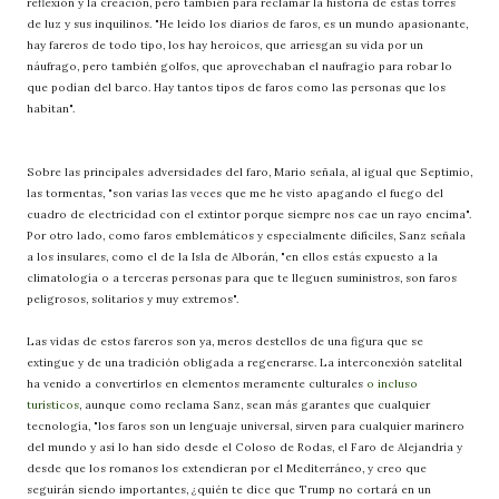
reflexión y la creación, pero también para reclamar la historia de estas torres
de luz y sus inquilinos. "He leído los diarios de faros, es un mundo apasionante,
hay fareros de todo tipo, los hay heroicos, que arriesgan su vida por un
náufrago, pero también golfos, que aprovechaban el naufragio para robar lo
que podían del barco. Hay tantos tipos de faros como las personas que los
habitan".
Sobre las principales adversidades del faro, Mario señala, al igual que Septimio,
las tormentas, "son varias las veces que me he visto apagando el fuego del
cuadro de electricidad con el extintor porque siempre nos cae un rayo encima".
Por otro lado, como faros emblemáticos y especialmente difíciles, Sanz señala
a los insulares, como el de la Isla de Alborán, "en ellos estás expuesto a la
climatología o a terceras personas para que te lleguen suministros, son faros
peligrosos, solitarios y muy extremos".
Las vidas de estos fareros son ya, meros destellos de una figura que se
extingue y de una tradición obligada a regenerarse. La interconexión satelital
ha venido a convertirlos en elementos meramente culturales
o incluso
turísticos
, aunque como reclama Sanz, sean más garantes que cualquier
tecnología, "los faros son un lenguaje universal, sirven para cualquier marinero
del mundo y así lo han sido desde el Coloso de Rodas, el Faro de Alejandría y
desde que los romanos los extendieran por el Mediterráneo, y creo que
seguirán siendo importantes, ¿quién te dice que Trump no cortará en un