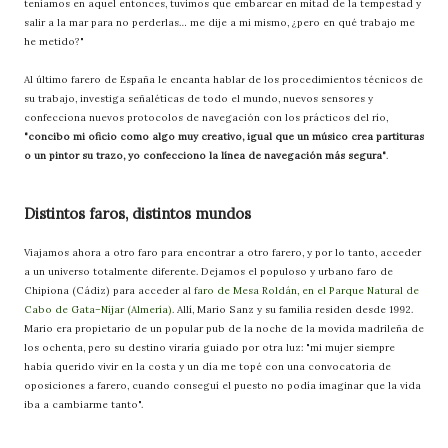
teníamos en aquel entonces, tuvimos que embarcar en mitad de la tempestad y
salir a la mar para no perderlas… me dije a mi mismo, ¿pero en qué trabajo me
he metido?"
Al último farero de España le encanta hablar de los procedimientos técnicos de
su trabajo, investiga señaléticas de todo el mundo, nuevos sensores y
confecciona nuevos protocolos de navegación con los prácticos del río,
"concibo mi oficio como algo muy creativo, igual que un músico crea partituras
o un pintor su trazo, yo confecciono la línea de navegación más segura"
.
Distintos faros, distintos mundos
Viajamos ahora a otro faro para encontrar a otro farero, y por lo tanto, acceder
a un universo totalmente diferente. Dejamos el populoso y urbano faro de
Chipiona (Cádiz) para acceder al
faro de Mesa Roldán, en el Parque Natural de
Cabo de Gata–Níjar (Almería)
. Allí, Mario Sanz y su familia residen desde 1992.
Mario era propietario de un popular pub de la noche de la movida madrileña de
los ochenta, pero su destino viraría guiado por otra luz: "mi mujer siempre
había querido vivir en la costa y un día me topé con una convocatoria de
oposiciones a farero, cuando conseguí el puesto no podía imaginar que la vida
iba a cambiarme tanto".