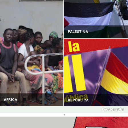
PALESTINA
ÁFRICA
REPÚBLICA
">