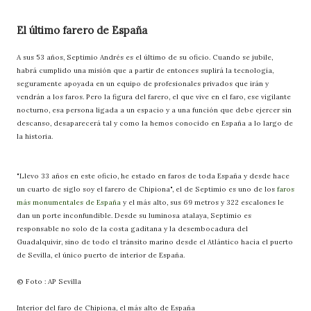
El último farero de España
A sus 53 años, Septimio Andrés es el último de su oficio. Cuando se jubile,
habrá cumplido una misión que a partir de entonces suplirá la tecnología,
seguramente apoyada en un equipo de profesionales privados que irán y
vendrán a los faros. Pero la figura del farero, el que vive en el faro, ese vigilante
nocturno, esa persona ligada a un espacio y a una función que debe ejercer sin
descanso, desaparecerá tal y como la hemos conocido en España a lo largo de
la historia.
"Llevo 33 años en este oficio, he estado en faros de toda España y desde hace
un cuarto de siglo soy el farero de Chipiona", el de Septimio es uno de los
faros
más monumentales de España
y el más alto, sus 69 metros y 322 escalones le
dan un porte inconfundible. Desde su luminosa atalaya, Septimio es
responsable no solo de la costa gaditana y la desembocadura del
Guadalquivir, sino de todo el tránsito marino desde el Atlántico hacia el puerto
de Sevilla, el único puerto de interior de España.
© Foto : AP Sevilla
Interior del faro de Chipiona, el más alto de España