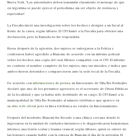
Nueva York. “Las autoridades deben transmitir claramente el mensaje de que
en Argentina se puede ejercer el periodismo sin ser objeto de violencia y
represalias”.
La Fiscalía inició una investigación sobre los hechos y designó a un fiscal al
frente de la causa, según Alfonso. El CPJ llamó a la Fiscalía para obtener una
declaración, pero la llamada no fue respondida.
Horas después de la agresión, dos sujetos se entregaron a la Policía y
confesaron haber agredido a Mancini, de acuerdo con un informe policial
sobre los hechos, una copia del cual Alfonso compartió con el CPJ. El informe
no contiene el nombre completo de los sujetos, sino sus iniciales, e indica que
ambos fueron detenidos y comparecieron ante la sede local de la Fiscalía.
De acuerdo con
informaciones
de
prensa
, un funcionario de Villa Río Bermejito
declaró que uno de los presuntos agresores es el secretario de Obras Públicas
de la localidad, y que ya había sido destituido de su cargo. El CPJ llamó a la
municipalidad de Villa Río Bermejito al número telefónico que aparece en
su
sitio web oficial
, pero la línea telefónica no estaba en funcionamiento.
Después del incidente, Mancini fue llevado a una clínica cercana donde lo
ingresaron en la unidad de cuidados intensivos y le diagnosticaron hematomas
internos, una lesión ocular y trauma craneal, según Alfonso, quien se enteró de
las lesiones cuando habló con la esposa de Mancini el día de la agresión. El