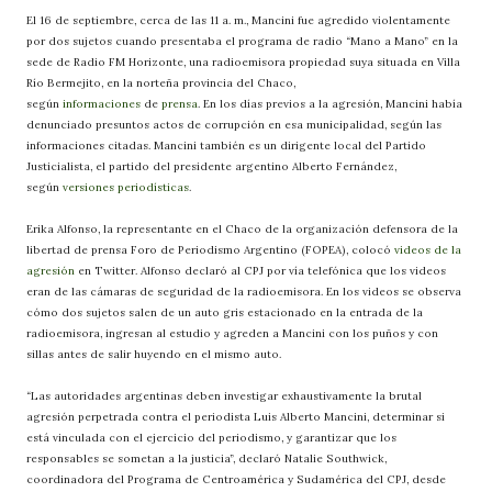
El 16 de septiembre, cerca de las 11 a. m., Mancini fue agredido violentamente
por dos sujetos cuando presentaba el programa de radio “Mano a Mano” en la
sede de Radio FM Horizonte, una radioemisora propiedad suya situada en Villa
Río Bermejito, en la norteña provincia del Chaco,
según
informaciones
de
prensa
. En los días previos a la agresión, Mancini había
denunciado presuntos actos de corrupción en esa municipalidad, según las
informaciones citadas. Mancini también es un dirigente local del Partido
Justicialista, el partido del presidente argentino Alberto Fernández,
según
versiones
periodísticas
.
Erika Alfonso, la representante en el Chaco de la organización defensora de la
libertad de prensa Foro de Periodismo Argentino (FOPEA), colocó
videos
de
la
agresión
en Twitter. Alfonso declaró al CPJ por vía telefónica que los videos
eran de las cámaras de seguridad de la radioemisora. En los videos se observa
cómo dos sujetos salen de un auto gris estacionado en la entrada de la
radioemisora, ingresan al estudio y agreden a Mancini con los puños y con
sillas antes de salir huyendo en el mismo auto.
“Las autoridades argentinas deben investigar exhaustivamente la brutal
agresión perpetrada contra el periodista Luis Alberto Mancini, determinar si
está vinculada con el ejercicio del periodismo, y garantizar que los
responsables se sometan a la justicia”, declaró Natalie Southwick,
coordinadora del Programa de Centroamérica y Sudamérica del CPJ, desde