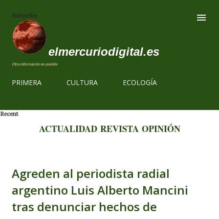
Ir al contenido
Subscribe
elmercuriodigital.es
Otra información es posible
PRIMERA
CULTURA
ECOLOGÍA
Recent
ACTUALIDAD
REVISTA
OPINIÓN
Agreden al periodista radial
argentino Luis Alberto Mancini
tras denunciar hechos de