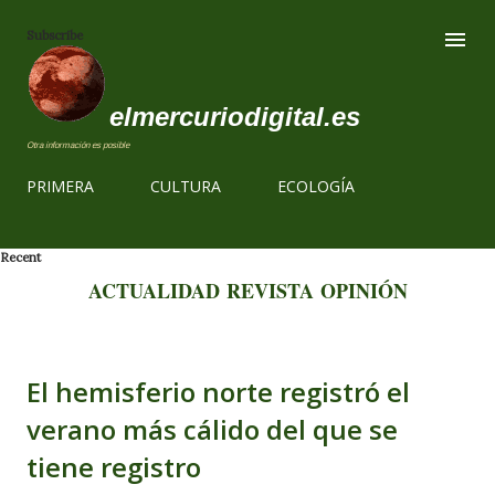
Ir al contenido
Subscribe
elmercuriodigital.es
Otra información es posible
PRIMERA
CULTURA
ECOLOGÍA
Recent
ACTUALIDAD
REVISTA
OPINIÓN
El hemisferio norte registró el
verano más cálido del que se
tiene registro