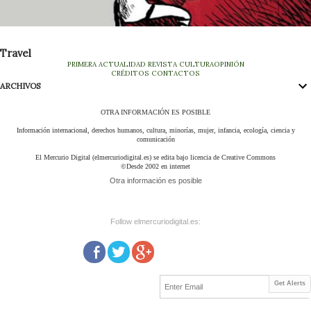
Travel
PRIMERA
ACTUALIDAD
REVISTA
CULTURA
OPINIÓN
CRÉDITOS
CONTACTOS
ARCHIVOS
OTRA INFORMACIÓN ES POSIBLE
Información internacional, derechos humanos, cultura, minorías, mujer, infancia, ecología, ciencia y
comunicación
El Mercurio Digital (elmercuriodigital.es) se edita bajo licencia de Creative Commons
©Desde 2002 en internet
Otra información es posible
Follow elmercuriodigital.es:
Get Alerts