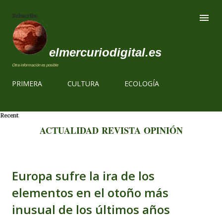
Ir al contenido
Subscribe
elmercuriodigital.es
Otra información es posible
PRIMERA
CULTURA
ECOLOGÍA
Recent
ACTUALIDAD
REVISTA
OPINIÓN
Europa sufre la ira de los
elementos en el otoño más
inusual de los últimos años