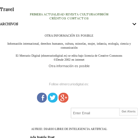
Travel
PRIMERA
ACTUALIDAD
REVISTA
CULTURA
OPINIÓN
CRÉDITOS
CONTACTOS
ARCHIVOS
OTRA INFORMACIÓN ES POSIBLE
Información internacional, derechos humanos, cultura, minorías, mujer, infancia, ecología, ciencia y
comunicación
El Mercurio Digital (elmercuriodigital.es) se edita bajo licencia de Creative Commons
©Desde 2002 en internet
Otra información es posible
Follow elmercuriodigital.es:
Get Alerts
AI FREE: DIARIO LIBRE DE INTELIGENCIA ARTIFICIAL
Ads Inside Post