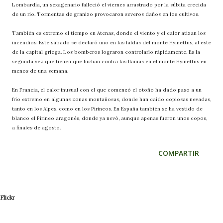
Lombardía, un sexagenario falleció el viernes arrastrado por la súbita crecida
de un río. Tormentas de granizo provocaron severos daños en los cultivos.
También es extremo el tiempo en Atenas, donde el viento y el calor atizan los
incendios. Este sábado se declaró uno en las faldas del monte Hymettus, al este
de la capital griega. Los bomberos lograron controlarlo rápidamente. Es la
segunda vez que tienen que luchan contra las llamas en el monte Hymettus en
menos de una semana.
En Francia, el calor inusual con el que comenzó el otoño ha dado paso a un
frío extremo en algunas zonas montañosas, donde han caído copiosas nevadas,
tanto en los Alpes, como en los Pirineos. En España también se ha vestido de
blanco el Pirineo aragonés, donde ya nevó, aunque apenas fueron unos copos,
a finales de agosto.
COMPARTIR
Flickr