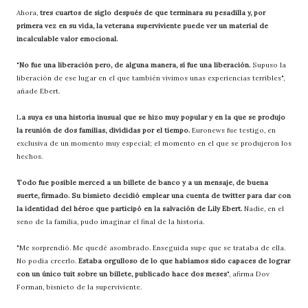
Ahora,
tres cuartos de siglo después de que terminara su pesadilla y, por
primera vez en su vida, la veterana superviviente puede ver un material de
incalculable valor emocional.
"
No fue una liberación pero, de alguna manera, sí fue una liberación.
Supuso la
liberación de ese lugar en el que también vivimos unas experiencias terribles",
añade Ebert.
L
a suya es una historia inusual que se hizo muy popular y en la que se produjo
la reunión de dos familias, divididas por el tiempo.
Euronews fue testigo, en
exclusiva de un momento muy especial; el momento en el que se produjeron los
hechos.
Todo fue posible merced a un billete de banco y a un mensaje, de buena
suerte, firmado. Su bisnieto decidió emplear una cuenta de twitter para dar con
la identidad del héroe que participó en la salvación de Lily Ebert.
Nadie, en el
seno de la familia, pudo imaginar el final de la historia.
"Me sorprendió. Me quedé asombrado. Enseguida supe que se trataba de ella.
No podía creerlo.
Estaba orgulloso de lo que habíamos sido capaces de lograr
con un único tuit sobre un billete, publicado hace dos meses
", afirma Dov
Forman, bisnieto de la superviviente.