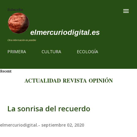
Ir al contenido
Subscribe
elmercuriodigital.es
Otra información es posible
PRIMERA
CULTURA
ECOLOGÍA
Recent
ACTUALIDAD
REVISTA
OPINIÓN
La sonrisa del recuerdo
elmercuriodigital.-
septiembre 02, 2020