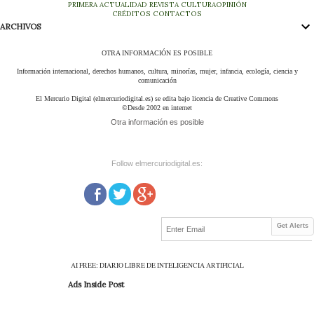
PRIMERA
ACTUALIDAD
REVISTA
CULTURA
OPINIÓN
CRÉDITOS
CONTACTOS
ARCHIVOS
OTRA INFORMACIÓN ES POSIBLE
Información internacional, derechos humanos, cultura, minorías, mujer, infancia, ecología, ciencia y
comunicación
El Mercurio Digital (elmercuriodigital.es) se edita bajo licencia de Creative Commons
©Desde 2002 en internet
Otra información es posible
Follow elmercuriodigital.es:
Get Alerts
AI FREE: DIARIO LIBRE DE INTELIGENCIA ARTIFICIAL
Ads Inside Post