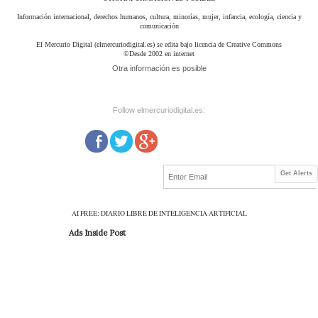
Información internacional, derechos humanos, cultura, minorías, mujer, infancia, ecología, ciencia y
comunicación
El Mercurio Digital (elmercuriodigital.es) se edita bajo licencia de Creative Commons
©Desde 2002 en internet
Otra información es posible
Follow elmercuriodigital.es:
Get Alerts
AI FREE: DIARIO LIBRE DE INTELIGENCIA ARTIFICIAL
Ads Inside Post