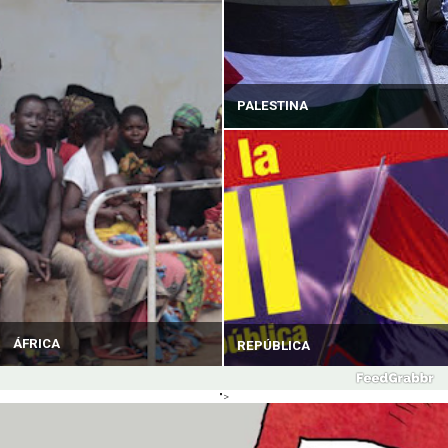
PALESTINA
ÁFRICA
REPÚBLICA
">