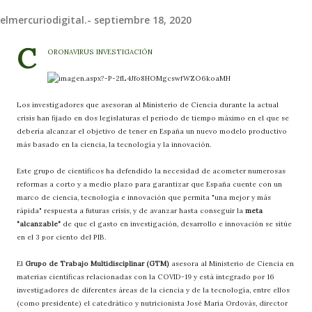
elmercuriodigital.-
septiembre 18, 2020
C
ORONAVIRUS INVESTIGACIÓN
Los investigadores que asesoran al Ministerio de Ciencia durante la actual
crisis han fijado en dos legislaturas el periodo de tiempo máximo en el que se
debería alcanzar el objetivo de tener en España un nuevo modelo productivo
más basado en la ciencia, la tecnología y la innovación.
Este grupo de científicos ha defendido la necesidad de acometer numerosas
reformas a corto y a medio plazo para garantizar que España cuente con un
marco de ciencia, tecnología e innovación que permita "una mejor y más
rápida" respuesta a futuras crisis, y de avanzar hasta conseguir la
meta
"alcanzable"
de que el gasto en investigación, desarrollo e innovación se sitúe
en el 3 por ciento del PIB.
El
Grupo de Trabajo Multidisciplinar (GTM)
asesora al Ministerio de Ciencia en
materias científicas relacionadas con la COVID-19 y está integrado por 16
investigadores de diferentes áreas de la ciencia y de la tecnología, entre ellos
(como presidente) el catedrático y nutricionista José María Ordovás, director