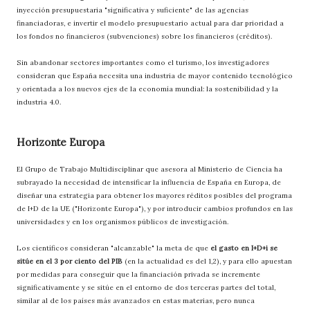
inyección presupuestaria "significativa y suficiente" de las agencias
financiadoras, e invertir el modelo presupuestario actual para dar prioridad a
los fondos no financieros (subvenciones) sobre los financieros (créditos).
Sin abandonar sectores importantes como el turismo, los investigadores
consideran que España necesita una industria de mayor contenido tecnológico
y orientada a los nuevos ejes de la economía mundial: la sostenibilidad y la
industria 4.0.
Horizonte Europa
El Grupo de Trabajo Multidisciplinar que asesora al Ministerio de Ciencia ha
subrayado la necesidad de intensificar la influencia de España en Europa, de
diseñar una estrategia para obtener los mayores réditos posibles del programa
de I+D de la UE ("Horizonte Europa"), y por introducir cambios profundos en las
universidades y en los organismos públicos de investigación.
Los científicos consideran "alcanzable" la meta de que
el gasto en I+D+i se
sitúe en el 3 por ciento del PIB
(en la actualidad es del 1,2), y para ello apuestan
por medidas para conseguir que la financiación privada se incremente
significativamente y se sitúe en el entorno de dos terceras partes del total,
similar al de los países más avanzados en estas materias, pero nunca