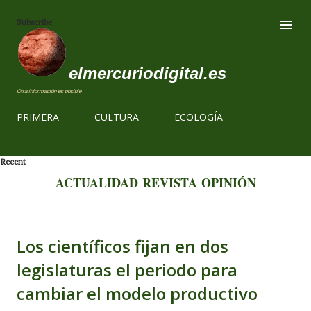
Ir al contenido
Subscribe
elmercuriodigital.es
Otra información es posible
PRIMERA
CULTURA
ECOLOGÍA
Recent
ACTUALIDAD
REVISTA
OPINIÓN
Los científicos fijan en dos
legislaturas el periodo para
cambiar el modelo productivo