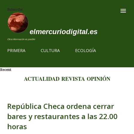
Ir al contenido
Subscribe
elmercuriodigital.es
Otra información es posible
PRIMERA
CULTURA
ECOLOGÍA
Recent
ACTUALIDAD
REVISTA
OPINIÓN
República Checa ordena cerrar
bares y restaurantes a las 22.00
horas