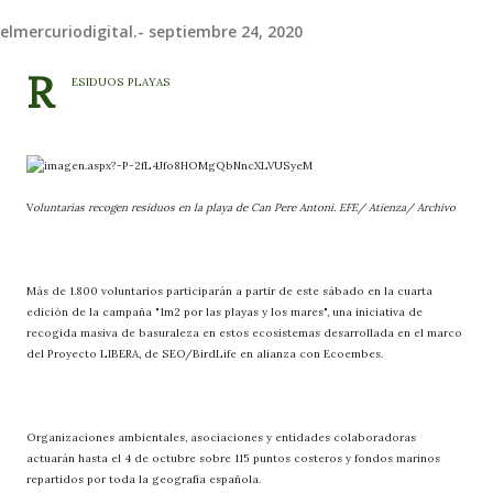
elmercuriodigital.-
septiembre 24, 2020
R
ESIDUOS PLAYAS
V
oluntarias recogen residuos en la playa de Can Pere Antoni. EFE/ Atienza/ Archivo
Más de 1.800 voluntarios participarán a partir de este sábado en la cuarta
edición de la campaña "1m2 por las playas y los mares", una iniciativa de
recogida masiva de basuraleza en estos ecosistemas desarrollada en el marco
del Proyecto LIBERA, de SEO/BirdLife en alianza con Ecoembes.
Organizaciones ambientales, asociaciones y entidades colaboradoras
actuarán hasta el 4 de octubre sobre 115 puntos costeros y fondos marinos
repartidos por toda la geografía española.