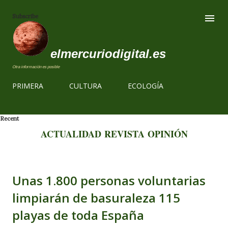
Ir al contenido
Subscribe
elmercuriodigital.es
Otra información es posible
PRIMERA
CULTURA
ECOLOGÍA
Recent
ACTUALIDAD
REVISTA
OPINIÓN
Unas 1.800 personas voluntarias
limpiarán de basuraleza 115
playas de toda España