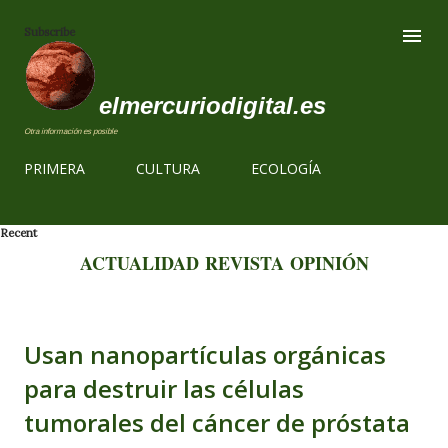
Ir al contenido
Subscribe
elmercuriodigital.es
Otra información es posible
PRIMERA
CULTURA
ECOLOGÍA
Recent
ACTUALIDAD
REVISTA
OPINIÓN
Usan nanopartículas orgánicas
para destruir las células
tumorales del cáncer de próstata