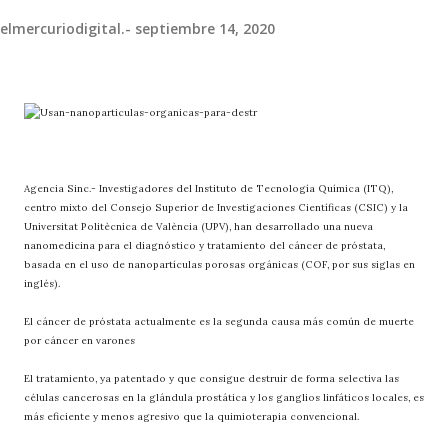
elmercuriodigital.-
septiembre 14, 2020
Agencia Sinc.- Investigadores del Instituto de Tecnología Química (ITQ),
centro mixto del Consejo Superior de Investigaciones Científicas (CSIC) y la
Universitat Politècnica de València (UPV), han desarrollado una nueva
nanomedicina para el diagnóstico y tratamiento del cáncer de próstata,
basada en el uso de nanopartículas porosas orgánicas (COF, por sus siglas en
inglés).
El cáncer de próstata actualmente es la segunda causa más común de muerte
por cáncer en varones
El tratamiento, ya patentado y que consigue destruir de forma selectiva las
células cancerosas en la glándula prostática y los ganglios linfáticos locales, es
más eficiente y menos agresivo que la quimioterapia convencional.