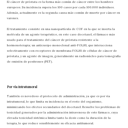
El cáncer de próstata es la forma más común de cáncer entre los hombres
europeos. Su incidencia supera los 100 casos por cada 100.000 individuos.
Además, actualmente es la segunda causa más común de muerte por cáncer en
varones.
El tratamiento consiste en una nanopartícula de COF en la que se inserta la
molécula de un agente terapéutico, en este caso docetaxel, el fármaco más
usado para el tratamiento del cáncer de próstata resistente a la
hormonoterapia; un anticuerpo monoclonal anti-FOLH1, que interacciona
selectivamente con receptores de membrana FOLH1 de células de cáncer de
próstata, y un agente de imagen, generalmente un radionúcleo para tomografía
de emisión de positrones (PET).
Por vía intratumoral
También es novedoso el protocolo de administración, ya que es por vía
intratumoral, lo que limita su incidencia en el resto del organismo,
minimizando los efectos secundarios del docetaxel. Resuelve los problemas de
toxicidad generados por la administración intravenosa de este fármaco, cuya
elevada toxicidad sistémica limita tanto la dosis como la duración de la
terapia, lo que reduce sensiblemente su eficacia antitumoral.