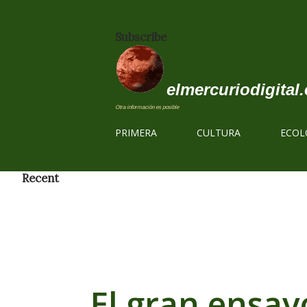
Subscribe
elmercuriodigital.
Otra información es posible
PRIMERA
CULTURA
ECOL
Recent
El gran ensa