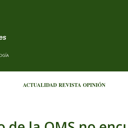
Ir al contenido principal
es
OGÍA
ACTUALIDAD
REVISTA
OPINIÓN
yo de la OMS no enc